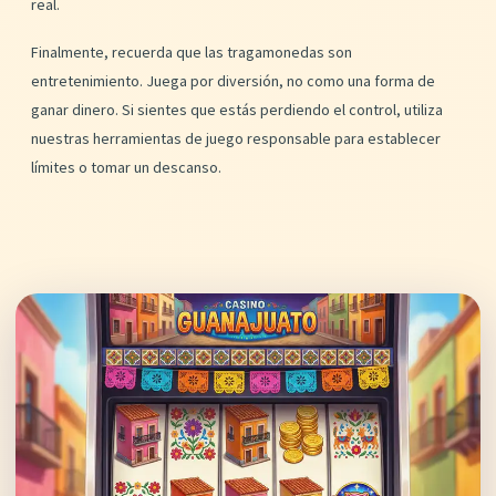
real.
Finalmente, recuerda que las tragamonedas son
entretenimiento. Juega por diversión, no como una forma de
ganar dinero. Si sientes que estás perdiendo el control, utiliza
nuestras herramientas de juego responsable para establecer
límites o tomar un descanso.