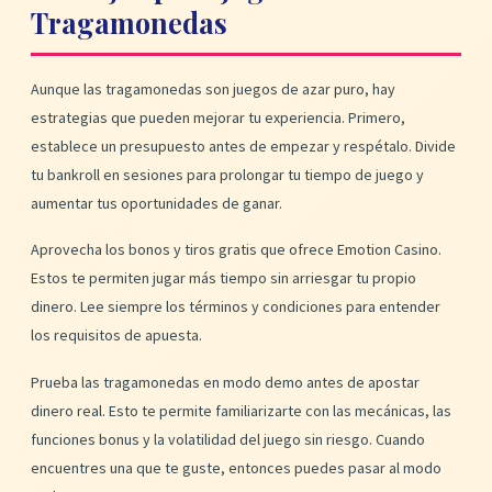
Tragamonedas
Aunque las tragamonedas son juegos de azar puro, hay
estrategias que pueden mejorar tu experiencia. Primero,
establece un presupuesto antes de empezar y respétalo. Divide
tu bankroll en sesiones para prolongar tu tiempo de juego y
aumentar tus oportunidades de ganar.
Aprovecha los bonos y tiros gratis que ofrece Emotion Casino.
Estos te permiten jugar más tiempo sin arriesgar tu propio
dinero. Lee siempre los términos y condiciones para entender
los requisitos de apuesta.
Prueba las tragamonedas en modo demo antes de apostar
dinero real. Esto te permite familiarizarte con las mecánicas, las
funciones bonus y la volatilidad del juego sin riesgo. Cuando
encuentres una que te guste, entonces puedes pasar al modo