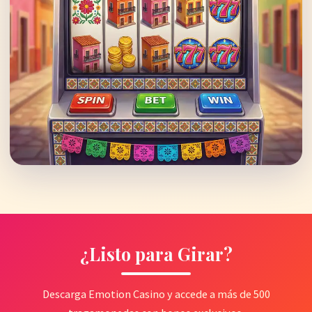
¿Listo para Girar?
Descarga Emotion Casino y accede a más de 500