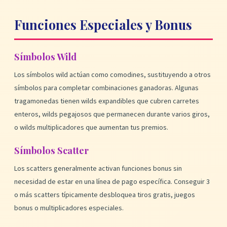
Funciones Especiales y Bonus
Símbolos Wild
Los símbolos wild actúan como comodines, sustituyendo a otros
símbolos para completar combinaciones ganadoras. Algunas
tragamonedas tienen wilds expandibles que cubren carretes
enteros, wilds pegajosos que permanecen durante varios giros,
o wilds multiplicadores que aumentan tus premios.
Símbolos Scatter
Los scatters generalmente activan funciones bonus sin
necesidad de estar en una línea de pago específica. Conseguir 3
o más scatters típicamente desbloquea tiros gratis, juegos
bonus o multiplicadores especiales.