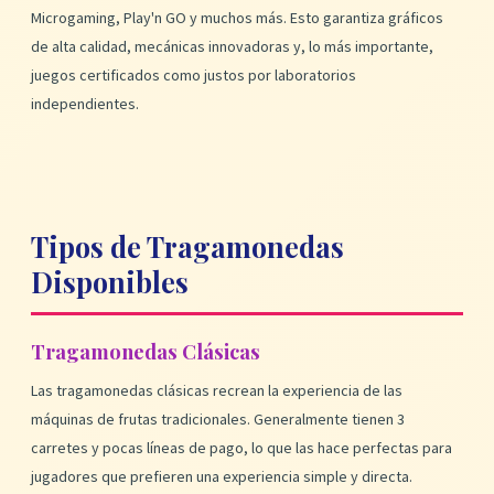
Microgaming, Play'n GO y muchos más. Esto garantiza gráficos
de alta calidad, mecánicas innovadoras y, lo más importante,
juegos certificados como justos por laboratorios
independientes.
Tipos de Tragamonedas
Disponibles
Tragamonedas Clásicas
Las tragamonedas clásicas recrean la experiencia de las
máquinas de frutas tradicionales. Generalmente tienen 3
carretes y pocas líneas de pago, lo que las hace perfectas para
jugadores que prefieren una experiencia simple y directa.